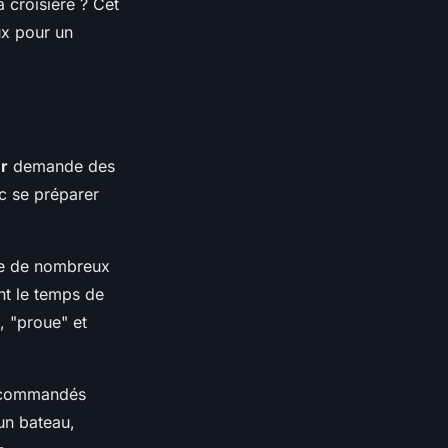
 croisière ? Cet
ux pour un
r
demande des
c se préparer
ste de nombreux
nt le temps de
, "proue" et
ecommandés
un bateau,