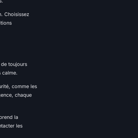
s.
on. Choisissez
tions
l de toujours
s calme.
urité, comme les
rgence, chaque
prend la
tacter les