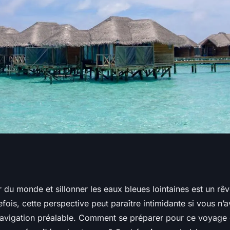
eurs conseils pour
 du monde et sillonner les eaux bleues lointaines est un rê
ois, cette perspective peut paraître intimidante si vous n’
ute mer sans
avigation préalable. Comment se préparer pour ce voyage