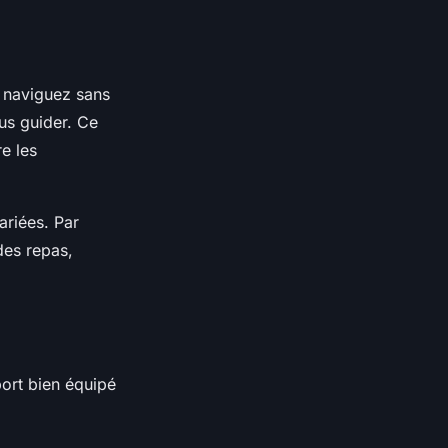
s naviguez sans
us guider. Ce
e les
riées. Par
des repas,
port bien équipé