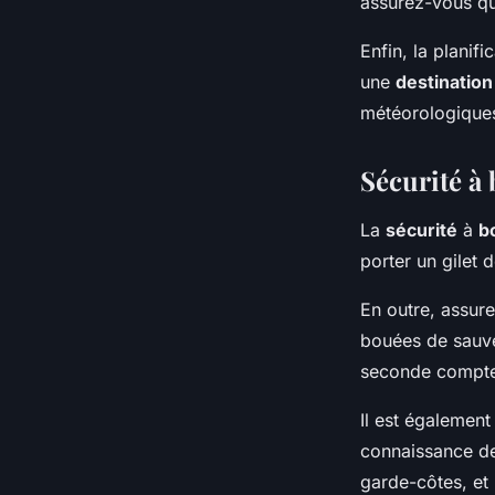
assurez-vous qu’
Enfin, la planifi
une
destination
météorologique
Sécurité à 
La
sécurité
à
b
porter un gilet
En outre, assur
bouées de sauve
seconde compt
Il est égalemen
connaissance des
garde-côtes, et 