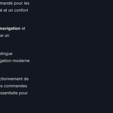
mmandé pour les
é et un confort
navigation
et
se un
stingue
igation moderne
nctionnement de
 ses commandes
ssentielle pour