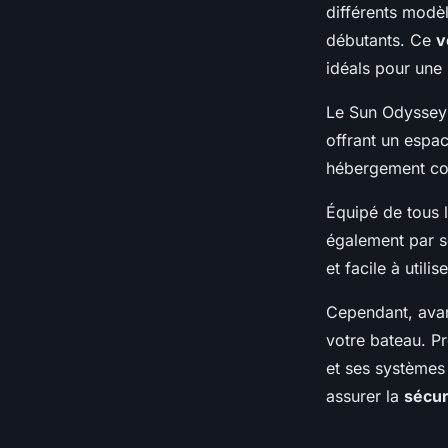
différents modèl
débutants. Ce
v
idéals pour une
Le Sun Odyssey e
offrant un espa
hébergement co
Équipé de tous 
également par s
et facile à util
Cependant, avan
votre bateau. P
et ses systèmes
assurer la
sécur