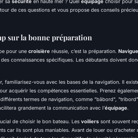
er sa
sécurité
en haute mer ? Quel
équipage
choisir pour sa
ation préalable ?
autour de ces questions et vous propose des conseils précie
ap sur la bonne préparation
ape pour une
croisière
réussie, c’est la préparation.
Navigue
des connaissances spécifiques. Les débutants doivent don
 familiarisez-vous avec les bases de la navigation. Il exi
pour acquérir les compétences essentielles. Prenez égaleme
différents termes de navigation, comme "bâbord", "tribord"
acilitera grandement la communication avec l’
équipage
.
crucial de choisir le bon bateau. Les
voiliers
sont souvent r
ts car ils sont plus maniables. Avant de louer ou d’acheter 