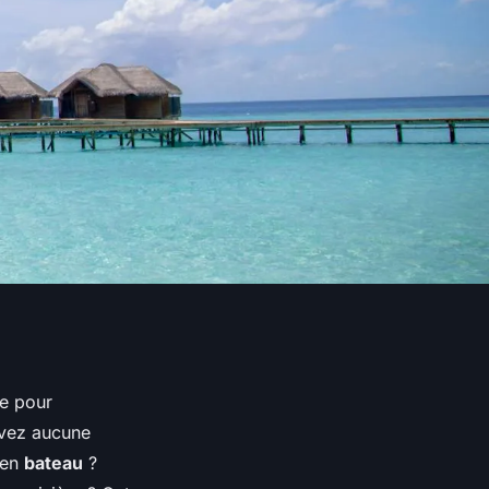
ve pour
avez aucune
 en
bateau
?