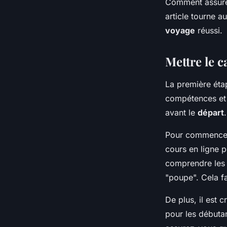
Comment assur
expérience de navig
article tourne 
voyage
réussi.
paulette
•
18 février 2024
•
5 min de lecture
Mettre le c
La première ét
compétences et 
avant le
départ
.
Pour commencer,
cours en ligne 
comprendre les 
"poupe". Cela f
De plus, il est 
pour les débutan