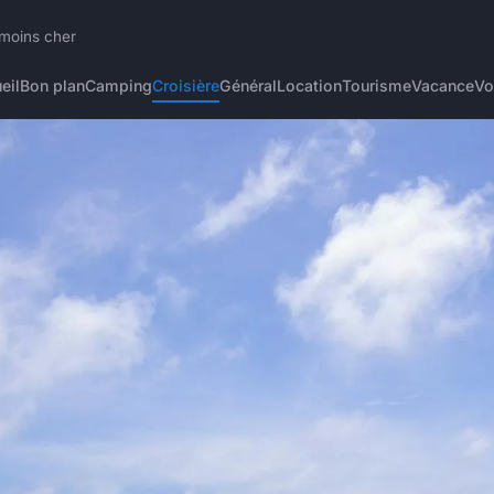
 moins cher
eil
Bon plan
Camping
Croisière
Général
Location
Tourisme
Vacance
Vo