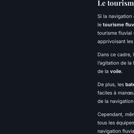
Le tourisme
Si la navigatio
le
tourisme fluv
tourisme fluvial
apprivoisant le
Dans ce cadre, 
l’agitation de l
de la
voile
.
De plus, les
bat
faciles à manœuv
de la navigation
Cependant, même
tous les équipem
navigation fluvia