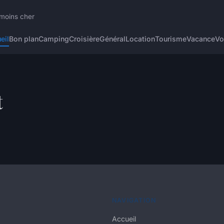
 moins cher
eil
Bon plan
Camping
Croisière
Général
Location
Tourisme
Vacance
Vo
t
NAVIGATION
Accueil