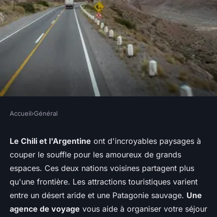
Accueil
›
Général
GÉNÉRAL
Le meilleur des voyages en
Le Chili et l'Argentine
ont d'incroyables paysages à
couper le souffle pour les amoureux de grands
Amérique du Sud, le Chili et
espaces. Ces deux nations voisines partagent plus
l'Argentine
qu'une frontière. Les attractions touristiques varient
entre un désert aride et une Patagonie sauvage.
Une
paulette
•
22 mai 2024
•
5 min de lecture
agence de voyage
vous aide à organiser votre séjour