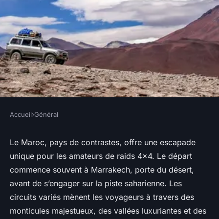
Accueil
›
Général
GÉNÉRAL
L'attrait du raid 4x4 au Maroc :
Le Maroc, pays de contrastes, offre une escapade
unique pour les amateurs de raids 4x4. Le départ
une évasion inoubliable
commence souvent à Marrakech, porte du désert,
avant de s’engager sur la piste saharienne. Les
paulette
•
23 mai 2024
•
6 min de lecture
circuits variés mènent les voyageurs à travers des
monticules majestueux, des vallées luxuriantes et des