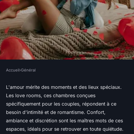
Accueil
›
Général
GÉNÉRAL
Qu'est-ce qui rend les love
L'amour mérite des moments et des lieux spéciaux.
Les love rooms, ces chambres conçues
rooms si uniques et
spécifiquement pour les couples, répondent à ce
attrayantes pour les couples ?
besoin d'intimité et de romantisme. Confort,
ambiance et discrétion sont les maîtres mots de ces
paulette
•
27 mai 2024
•
3 min de lecture
espaces, idéals pour se retrouver en toute quiétude.